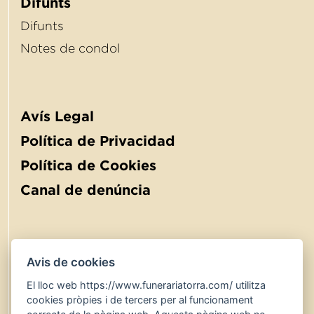
Difunts
Difunts
Notes de condol
Avís Legal
Política de Privacidad
Política de Cookies
Canal de denúncia
Avis de cookies
El lloc web https://www.funerariatorra.com/ utilitza
900 767 600
24 hores
cookies pròpies i de tercers per al funcionament