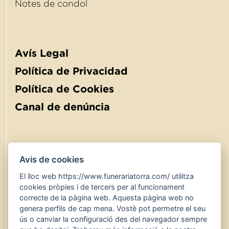
Notes de condol
Avís Legal
Política de Privacidad
Política de Cookies
Canal de denúncia
Avis de cookies
El lloc web https://www.funerariatorra.com/ utilitza
900 767 600
24 hores
cookies pròpies i de tercers per al funcionament
www.funerariatorra.com
correcte de la pàgina web. Aquesta pàgina web no
genera perfils de cap mena. Vostè pot permetre el seu
serveis@funerariatorra.com
ús o canviar la configuració des del navegador sempre