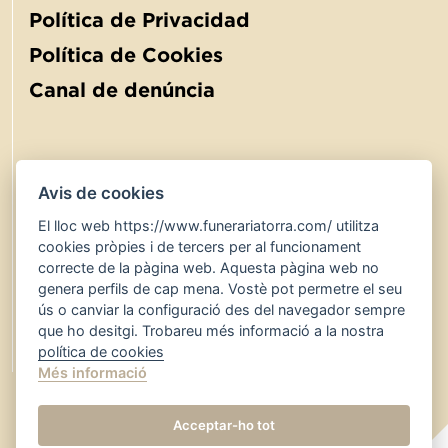
Política de Privacidad
Política de Cookies
Canal de denúncia
Avis de cookies
El lloc web https://www.funerariatorra.com/ utilitza
900 767 600
24 hores
cookies pròpies i de tercers per al funcionament
www.funerariatorra.com
correcte de la pàgina web. Aquesta pàgina web no
genera perfils de cap mena. Vostè pot permetre el seu
serveis@funerariatorra.com
ús o canviar la configuració des del navegador sempre
que ho desitgi. Trobareu més informació a la nostra
Bústia de suggeriments
política de cookies
Més informació
Acceptar-ho tot