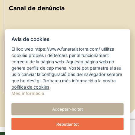
Canal de denúncia
Avis de cookies
El lloc web https://www.funerariatorra.com/ utilitza
900 767 600
24 hores
cookies pròpies i de tercers per al funcionament
www.funerariatorra.com
correcte de la pàgina web. Aquesta pàgina web no
genera perfils de cap mena. Vostè pot permetre el seu
serveis@funerariatorra.com
ús o canviar la configuració des del navegador sempre
que ho desitgi. Trobareu més informació a la nostra
Bústia de suggeriments
política de cookies
Més informació
Acceptar-ho tot
Rebutjar tot