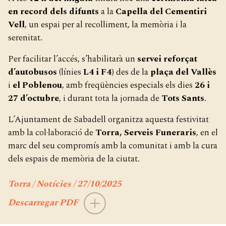
en record dels difunts
a la
Capella del Cementiri
Vell
, un espai per al recolliment, la memòria i la
serenitat.
Per facilitar l’accés, s’habilitarà un
servei reforçat
d’autobusos
(línies
L4 i F4
) des de la
plaça del Vallès
i
el Poblenou
, amb freqüències especials els dies
26 i
27 d’octubre
, i durant tota la jornada de
Tots Sants
.
L’Ajuntament de Sabadell organitza aquesta festivitat
amb la col·laboració de
Torra, Serveis Funeraris
, en el
marc del seu compromís amb la comunitat i amb la cura
dels espais de memòria de la ciutat.
Torra / Notícies / 27/10/2025
Descarregar PDF