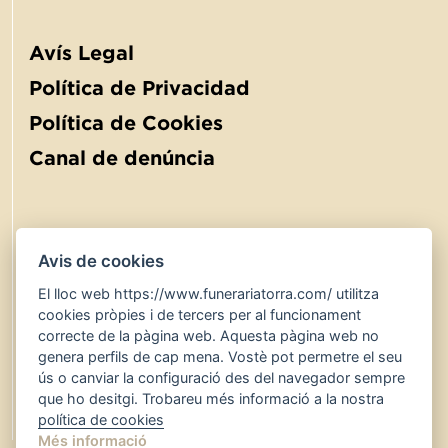
Avís Legal
Política de Privacidad
Política de Cookies
Canal de denúncia
Avis de cookies
El lloc web https://www.funerariatorra.com/ utilitza
900 767 600
24 hores
cookies pròpies i de tercers per al funcionament
www.funerariatorra.com
correcte de la pàgina web. Aquesta pàgina web no
genera perfils de cap mena. Vostè pot permetre el seu
serveis@funerariatorra.com
ús o canviar la configuració des del navegador sempre
que ho desitgi. Trobareu més informació a la nostra
Bústia de suggeriments
política de cookies
Més informació