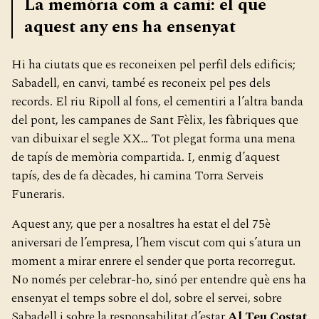
La memòria com a camí: el que
aquest any ens ha ensenyat
Hi ha ciutats que es reconeixen pel perfil dels edificis;
Sabadell, en canvi, també es reconeix pel pes dels
records. El riu Ripoll al fons, el cementiri a l’altra banda
del pont, les campanes de Sant Fèlix, les fàbriques que
van dibuixar el segle XX… Tot plegat forma una mena
de tapís de memòria compartida. I, enmig d’aquest
tapís, des de fa dècades, hi camina Torra Serveis
Funeraris.
Aquest any, que per a nosaltres ha estat el del 75è
aniversari de l’empresa, l’hem viscut com qui s’atura un
moment a mirar enrere el sender que porta recorregut.
No només per celebrar-ho, sinó per entendre què ens ha
ensenyat el temps sobre el dol, sobre el servei, sobre
Sabadell i sobre la responsabilitat d’estar
Al Teu Costat